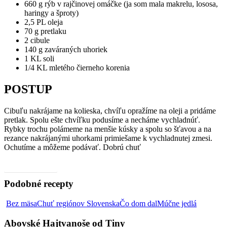
660 g rýb v rajčinovej omáčke (ja som mala makrelu, lososa,
haringy a šproty)
2,5 PL oleja
70 g pretlaku
2 cibule
140 g zaváraných uhoriek
1 KL soli
1/4 KL mletého čierneho korenia
POSTUP
Cibuľu nakrájame na kolieska, chvíľu opražíme na oleji a pridáme
pretlak. Spolu ešte chvíľku podusíme a necháme vychladnúť.
Rybky trochu polámeme na menšie kúsky a spolu so šťavou a na
rezance nakrájanými uhorkami primiešame k vychladnutej zmesi.
Ochutíme a môžeme podávať. Dobrú chuť
Video, ako na to
Podobné recepty
Abovské
Bez mäsa
Chuť regiónov Slovenska
Čo dom dal
Múčne jedlá
Hajtvano
od
Abovské Hajtvanoše od Tiny