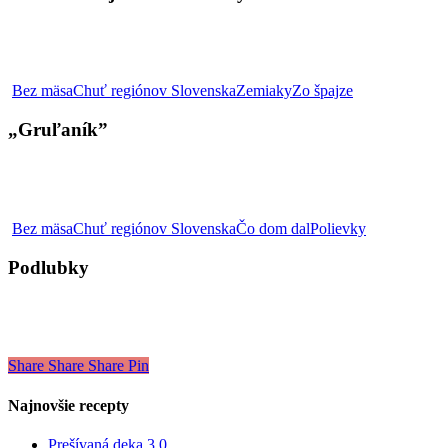
Tiny
„Gruľaník”
Bez mäsa
Chuť regiónov Slovenska
Zemiaky
Zo špajze
„Gruľaník”
Podlubky
Bez mäsa
Chuť regiónov Slovenska
Čo dom dal
Polievky
Podlubky
Share
Share
Share
Pin
Najnovšie recepty
Prešívaná deka 3.0