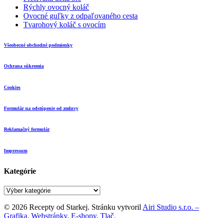
Rýchly ovocný koláč
Ovocné guľky z odpaľovaného cesta
Tvarohový koláč s ovocím
Všeobecné obchodné podmienky
Ochrana súkromia
Cookies
Formulár na odstúpenie od zmluvy
Reklamačný formulár
Impressum
Kategórie
Kategórie
© 2026 Recepty od Starkej. Stránku vytvoril
Airi Studio s.r.o. –
Grafika. Webstránky. E-shopy. Tlač.