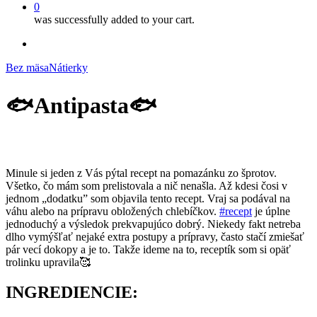
0
was successfully added to your cart.
facebook
instagram
Bez mäsa
Nátierky
🐟Antipasta🐟
Minule si jeden z Vás pýtal recept na pomazánku zo šprotov.
Všetko, čo mám som prelistovala a nič nenašla. Až kdesi čosi v
jednom „dodatku” som objavila tento recept. Vraj sa podával na
váhu alebo na prípravu obložených chlebíčkov.
#recept
je úplne
jednoduchý a výsledok prekvapujúco dobrý. Niekedy fakt netreba
dlho vymýšľať nejaké extra postupy a prípravy, často stačí zmiešať
pár vecí dokopy a je to. Takže ideme na to, receptík som si opäť
trolinku upravila🥰
INGREDIENCIE: