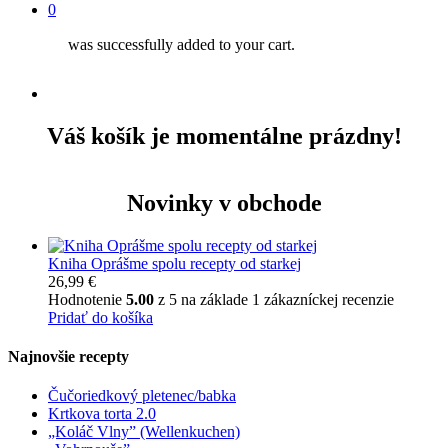
0
was successfully added to your cart.
facebook
instagram
Váš košík je momentálne prázdny!
Novinky v obchode
Kniha Oprášme spolu recepty od starkej
26,99
€
Hodnotenie
5.00
z 5 na základe
1
zákazníckej recenzie
Pridať do košíka
Najnovšie recepty
Čučoriedkový pletenec/babka
Krtkova torta 2.0
„Koláč Vlny” (Wellenkuchen)