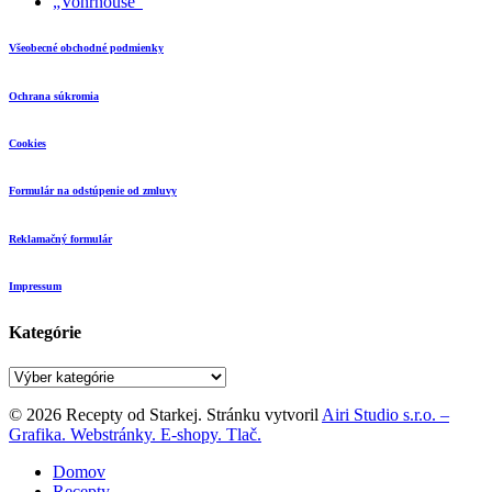
„Vohrnouše”
Všeobecné obchodné podmienky
Ochrana súkromia
Cookies
Formulár na odstúpenie od zmluvy
Reklamačný formulár
Impressum
Kategórie
Kategórie
© 2026 Recepty od Starkej. Stránku vytvoril
Airi Studio s.r.o. –
Grafika. Webstránky. E-shopy. Tlač.
Close
Domov
Menu
Recepty