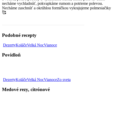
necháme vychladnúť, pokvapkáme rumom a potrieme polevou.
Necháme zaschnúť a okrúhlou formičkou vykrajujeme polmesiačiky
🥰
Video, ako na to
Rum kúpiš tu SK
Rum kúpiš tu CZ
Podobné recepty
Povidloň
Dezerty
Koláče
Velká Noc
Vianoce
Povidloň
Medové
Dezerty
Koláče
Velká Noc
Vianoce
Zo sveta
rezy,
citrónové
Medové rezy, citrónové