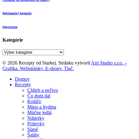
Reklamačný formulár
Impressum
Kategórie
Kategórie
© 2026 Recepty od Starkej. Stránku vytvoril
Airi Studio s.r.o. –
Grafika. Webstránky. E-shopy. Tlač.
Close
Domov
Menu
Recepty
Chlieb a pečivo
Čo dom dal
Koláče
Mäso a hydina
Múčne jedlá
Nátierky
Polievky
Slané
Šaláty