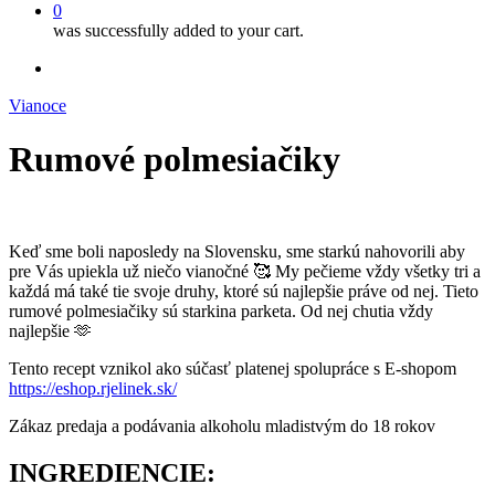
0
was successfully added to your cart.
facebook
instagram
Vianoce
Rumové polmesiačiky
Keď sme boli naposledy na Slovensku, sme starkú nahovorili aby
pre Vás upiekla už niečo vianočné 🥰 My pečieme vždy všetky tri a
každá má také tie svoje druhy, ktoré sú najlepšie práve od nej. Tieto
rumové polmesiačiky sú starkina parketa. Od nej chutia vždy
najlepšie 🫶
Tento recept vznikol ako súčasť platenej spolupráce s E-shopom
https://eshop.rjelinek.sk/
Zákaz predaja a podávania alkoholu mladistvým do 18 rokov
INGREDIENCIE: