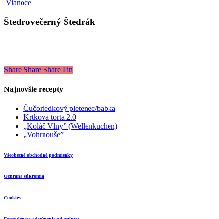
Štedrovečerný
Vianoce
Štedrák
Štedrovečerný Štedrák
Share
Share
Share
Pin
Najnovšie recepty
Čučoriedkový pletenec/babka
Krtkova torta 2.0
„Koláč Vlny” (Wellenkuchen)
„Vohrnouše”
Všeobecné obchodné podmienky
Ochrana súkromia
Cookies
Formulár na odstúpenie od zmluvy