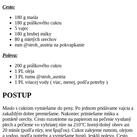
Cesto:
180 g masla
180 g práškového cukru
5 vajec
180 g hrubej múky
80 g mletých orechov
rum @stroh_austria na pokvapkanie
Poleva:
200 g práškového cukru
1 PL oleja
3 PL rumu @stroh_austria
1 PL vriacej vody ( viac, menej, podľa potreby )
POSTUP
Maslo s cukrom vymiešame do peny. Po jednom pridávame vajcia a
zakaždým dobre premiešame. Nakoniec primiešame múku a
pomleté orechy. Cesto rozotrieme na papierom na pečenie vystlaný
plech a pečieme vo vyhriatej rúre na 210°C horný/dolný ohrev asi
20 minút (podľa rúry, test špajľou). Cukor zalejeme rumom, olejom
a vodou, podľa potreby a vymiešame hustú, lesklú polevu. Cesto