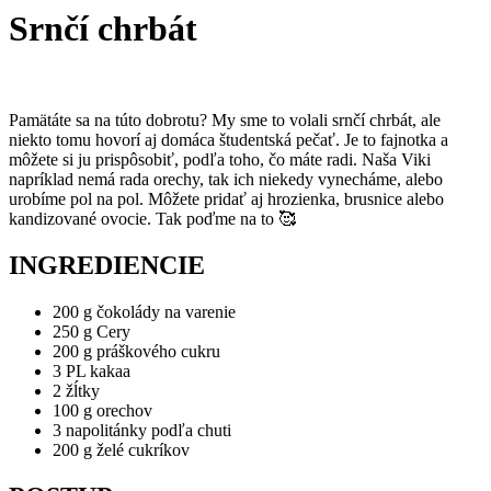
Srnčí chrbát
Pamätáte sa na túto dobrotu? My sme to volali srnčí chrbát, ale
niekto tomu hovorí aj domáca študentská pečať. Je to fajnotka a
môžete si ju prispôsobiť, podľa toho, čo máte radi. Naša Viki
napríklad nemá rada orechy, tak ich niekedy vynecháme, alebo
urobíme pol na pol. Môžete pridať aj hrozienka, brusnice alebo
kandizované ovocie. Tak poďme na to 🥰
INGREDIENCIE
200 g čokolády na varenie
250 g Cery
200 g práškového cukru
3 PL kakaa
2 žĺtky
100 g orechov
3 napolitánky podľa chuti
200 g želé cukríkov