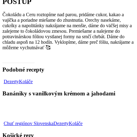
POSTUP
Čokoládu a Ceru roztopíme nad parou, pridáme cukor, kakao a
vajíčka a poriadne miešame do zhustnutia. Orechy nasekáme,
cukríky a napolitánky nakrájame na menšie, dáme do väčšej misy a
zalejeme to čokoládovou zmesou. Premiešame a nalejeme do
potravinárskou fóliou vystlanej formy na srnčí chrbát. Dáme do
chladu aspoň na 12 hodín. Vyklopíme, dáme preč fóliu, nakrájame a
môžeme vychutnávať 🥰
Video, ako na to
Podobné recepty
Banániky
Dezerty
Koláče
s
vanilkovým
Banániky s vanilkovým krémom a jahodami
krémom
a
jahodami
Košické
Chuť regiónov Slovenska
Dezerty
Koláče
rezy
Košické rezy