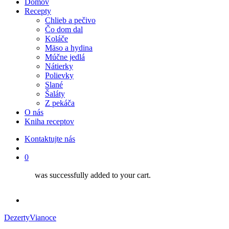
Domov
Recepty
Chlieb a pečivo
Čo dom dal
Koláče
Mäso a hydina
Múčne jedlá
Nátierky
Polievky
Slané
Šaláty
Z pekáča
O nás
Kniha receptov
Kontaktujte nás
search
0
was successfully added to your cart.
facebook
instagram
Dezerty
Vianoce