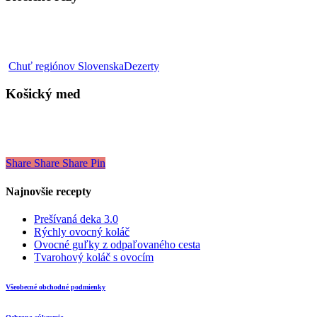
Košický
Chuť regiónov Slovenska
Dezerty
med
Košický med
Share
Share
Share
Pin
Najnovšie recepty
Prešívaná deka 3.0
Rýchly ovocný koláč
Ovocné guľky z odpaľovaného cesta
Tvarohový koláč s ovocím
Všeobecné obchodné podmienky