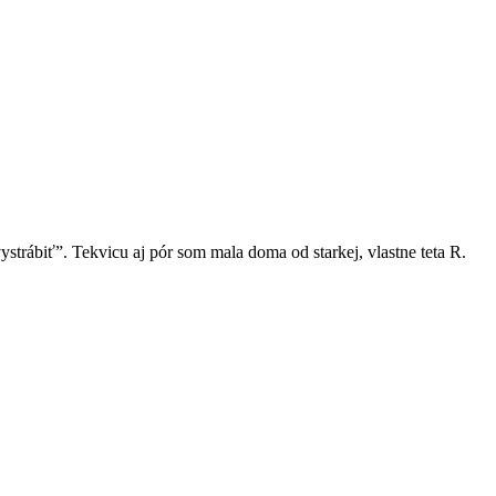
strábiť”. Tekvicu aj pór som mala doma od starkej, vlastne teta R.