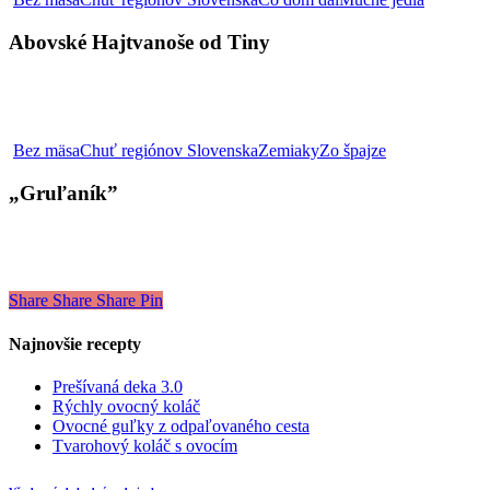
Hajtvano
od
Abovské Hajtvanoše od Tiny
Tiny
„Gruľaník”
Bez mäsa
Chuť regiónov Slovenska
Zemiaky
Zo špajze
„Gruľaník”
Share
Share
Share
Pin
Najnovšie recepty
Prešívaná deka 3.0
Rýchly ovocný koláč
Ovocné guľky z odpaľovaného cesta
Tvarohový koláč s ovocím