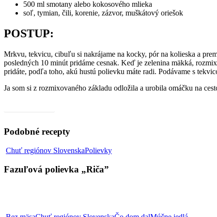
500 ml smotany alebo kokosového mlieka
soľ, tymian, čili, korenie, zázvor, muškátový oriešok
POSTUP:
Mrkvu, tekvicu, cibuľu si nakrájame na kocky, pór na kolieska a pre
posledných 10 minút pridáme cesnak. Keď je zelenina mäkká, rozmi
pridáte, podľa toho, akú hustú polievku máte radi. Podávame s tekv
Ja som si z rozmixovaného základu odložila a urobila omáčku na ces
Video, ako na to
Podobné recepty
Fazuľová
Chuť regiónov Slovenska
Polievky
polievka
„Riča”
Fazuľová polievka „Riča”
Abovské
Bez mäsa
Chuť regiónov Slovenska
Čo dom dal
Múčne jedlá