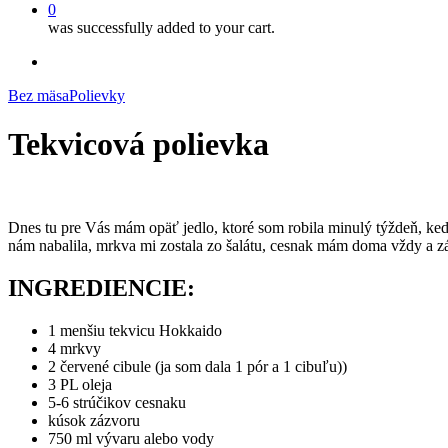
0
was successfully added to your cart.
facebook
instagram
Bez mäsa
Polievky
Tekvicová polievka
Dnes tu pre Vás mám opäť jedlo, ktoré som robila minulý týždeň, keď 
nám nabalila, mrkva mi zostala zo šalátu, cesnak mám doma vždy a záz
INGREDIENCIE:
1 menšiu tekvicu Hokkaido
4 mrkvy
2 červené cibule (ja som dala 1 pór a 1 cibuľu))
3 PL oleja
5-6 strúčikov cesnaku
kúsok zázvoru
750 ml vývaru alebo vody