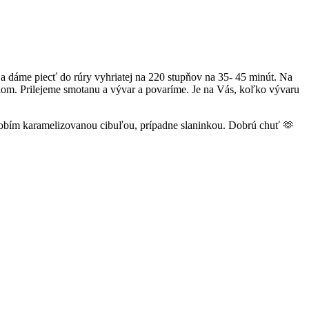
 a dáme piecť do rúry vyhriatej na 220 stupňov na 35- 45 minút. Na
om. Prilejeme smotanu a vývar a povaríme. Je na Vás, koľko vývaru
zdobím karamelizovanou cibuľou, prípadne slaninkou. Dobrú chuť 🫶