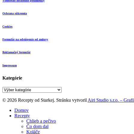
Všeobecné obchodné podmienky
Ochrana súkromia
Cookies
Formulár na odstúpenie od zmluvy
Reklamačný formulár
Impressum
Kategórie
Kategórie
© 2026 Recepty od Starkej. Stránku vytvoril
Airi Studio s.r.o. – Gra
Close
Domov
Menu
Recepty
Chlieb a pečivo
Čo dom dal
Koláče