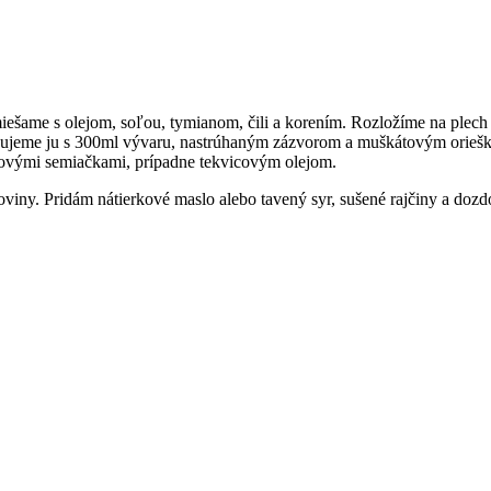
miešame s olejom, soľou, tymianom, čili a korením. Rozložíme na plech
xujeme ju s 300ml vývaru, nastrúhaným zázvorom a muškátovým oriešk
icovými semiačkami, prípadne tekvicovým olejom.
toviny. Pridám nátierkové maslo alebo tavený syr, sušené rajčiny a do