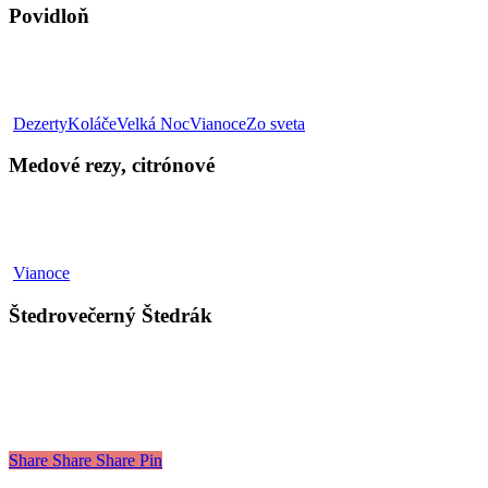
Povidloň
Medové
Dezerty
Koláče
Velká Noc
Vianoce
Zo sveta
rezy,
citrónové
Medové rezy, citrónové
Štedrovečerný
Vianoce
Štedrák
Štedrovečerný Štedrák
Share
Share
Share
Pin