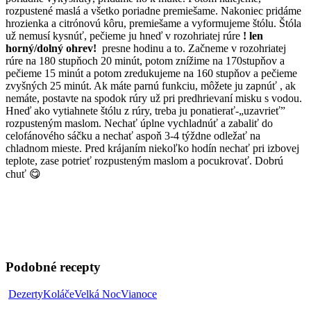
rozpustené maslá a všetko poriadne premiešame. Nakoniec pridáme
hrozienka a citrónovú kôru, premiešame a vyformujeme štólu. Štóla
už nemusí kysnúť, pečieme ju hneď v rozohriatej rúre
! len
horný/dolný ohrev!
presne hodinu a to. Začneme v rozohriatej
rúre na 180 stupňoch 20 minút, potom znížime na 170stupňov a
pečieme 15 minút a potom zredukujeme na 160 stupňov a pečieme
zvyšných 25 minút. Ak máte parnú funkciu, môžete ju zapnúť , ak
nemáte, postavte na spodok rúry už pri predhrievaní misku s vodou.
Hneď ako vytiahnete štólu z rúry, treba ju ponatierať-„uzavrieť”
rozpusteným maslom. Nechať úplne vychladnúť a zabaliť do
celofánového sáčku a nechať aspoň 3-4 týždne odležať na
chladnom mieste. Pred krájaním niekoľko hodín nechať pri izbovej
teplote, zase potrieť rozpusteným maslom a pocukrovať. Dobrú
chuť 😋
Podobné recepty
Povidloň
Dezerty
Koláče
Velká Noc
Vianoce