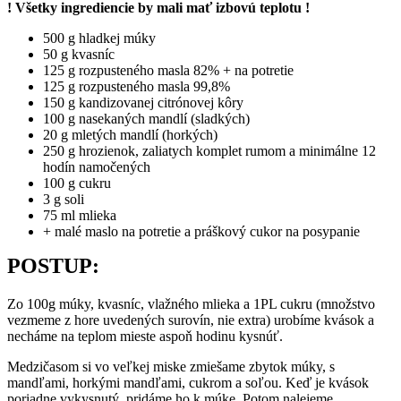
! Všetky ingrediencie by mali mať izbovú teplotu !
500 g hladkej múky
50 g kvasníc
125 g rozpusteného masla 82% + na potretie
125 g rozpusteného masla 99,8%
150 g kandizovanej citrónovej kôry
100 g nasekaných mandlí (sladkých)
20 g mletých mandlí (horkých)
250 g hrozienok, zaliatych komplet rumom a minimálne 12
hodín namočených
100 g cukru
3 g soli
75 ml mlieka
+ malé maslo na potretie a práškový cukor na posypanie
POSTUP:
Zo 100g múky, kvasníc, vlažného mlieka a 1PL cukru (množstvo
vezmeme z hore uvedených surovín, nie extra) urobíme kvások a
necháme na teplom mieste aspoň hodinu kysnúť.
Medzičasom si vo veľkej miske zmiešame zbytok múky, s
mandľami, horkými mandľami, cukrom a soľou. Keď je kvások
poriadne vykysnutý, pridáme ho k múke. Potom nalejeme,