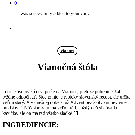
0
was successfully added to your cart.
facebook
instagram
Vianoce
Vianočná štóla
Toto je asi prvé, čo sa pečie na Vianoce, pretože potrebuje 3-4
týždne odpočívať. Síce to nie je typický slovenský recept, ale určite
veľmi starý. A v dnešnej dobe si už Advent bez štóly ani nevieme
predstaviť. Náš starký ju má veľmi rád, každý deň si dáva ku
kávičke, ale on má rád všetko sladké 🥰
INGREDIENCIE: