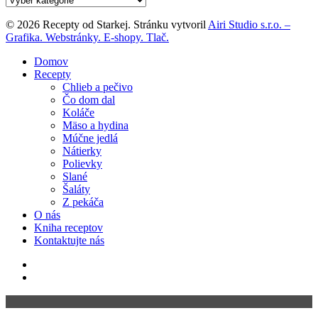
© 2026 Recepty od Starkej. Stránku vytvoril
Airi Studio s.r.o. –
Grafika. Webstránky. E-shopy. Tlač.
Close
Domov
Menu
Recepty
Chlieb a pečivo
Čo dom dal
Koláče
Mäso a hydina
Múčne jedlá
Nátierky
Polievky
Slané
Šaláty
Z pekáča
O nás
Kniha receptov
Kontaktujte nás
facebook
instagram