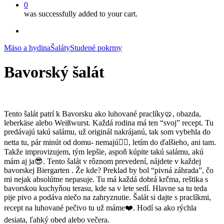
0
was successfully added to your cart.
facebook
instagram
Mäso a hydina
Šaláty
Studené pokrmy
Bavorský šalát
Tento šalát patrí k Bavorsku ako luhované praclíky🥨, obazda,
leberkäse alebo Weißwurst. Každá rodina má ten “svoj” recept. Tu
predávajú takú salámu, už originál nakrájanú, tak som vybehla do
netta tu, pár minút od domu- nemajú🤦‍♀️, letím do ďalšieho, ani tam.
Takže improvizujem, tým lepšie, aspoň kúpite takú salámu, akú
mám aj ja😎. Tento šalát v rôznom prevedení, nájdete v každej
bavorskej Biergarten . Že kde? Preklad by bol “pivná záhrada”, čo
mi nejak absolútne nepasuje. Tu má každá dobrá krčma, reštika s
bavorskou kuchyňou terasu, kde sa v lete sedí. Hlavne sa tu teda
pije pivo a podáva niečo na zahryznutie. Šalát si dajte s praclíkmi,
recept na luhované pečivo tu už máme❤️. Hodí sa ako rýchla
desiata, ľahký obed alebo večera.