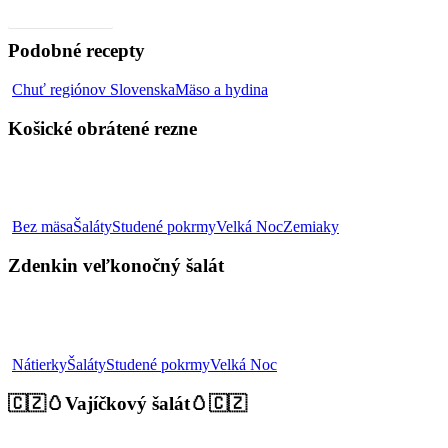
Video, ako na to
Podobné recepty
Košické
Chuť regiónov Slovenska
Mäso a hydina
obrátené
rezne
Košické obrátené rezne
Zdenkin
Bez mäsa
Šaláty
Studené pokrmy
Velká Noc
Zemiaky
veľkonočný
šalát
Zdenkin veľkonočný šalát
🇨🇿
Nátierky
Šaláty
Studené pokrmy
Velká Noc
🥚
Vajíčkový
🇨🇿🥚Vajíčkový šalát🥚🇨🇿
šalát
🥚