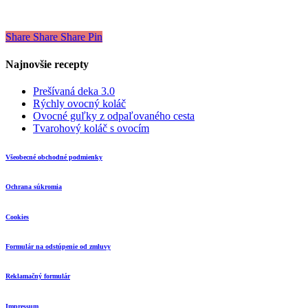
🇨🇿
Share
Share
Share
Pin
Najnovšie recepty
Prešívaná deka 3.0
Rýchly ovocný koláč
Ovocné guľky z odpaľovaného cesta
Tvarohový koláč s ovocím
Všeobecné obchodné podmienky
Ochrana súkromia
Cookies
Formulár na odstúpenie od zmluvy
Reklamačný formulár
Impressum