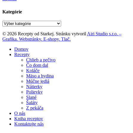
Kategórie
Kategórie
© 2026 Recepty od Starkej. Stránku vytvoril
Airi Studio s.r.o. –
Grafika. Webstránky. E-shopy. Tlač.
Close
Domov
Menu
Recepty
Chlieb a pečivo
Čo dom dal
Koláče
Mäso a hydina
Múčne jedlá
Nátierky
Polievky
Slané
Šaláty
Z pekáča
O nás
Kniha receptov
Kontaktujte nás