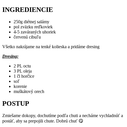
INGREDIENCIE
250g diétnej salámy
pol zväzku reďkoviek
4-5 zaváraných uhoriek
červenú cibuľu
Všetko nakrájame na tenké kolieska a pridáme dresing
Dresing:
2 PL octu
3 PL oleja
1 čl horčice
soľ
korenie
muškátový orech
POSTUP
Zmiešame dokopy, dochutíme podľa chuti a necháme vychladnúť a
postáť, aby sa prepojili chute. Dobrú chuť 😋