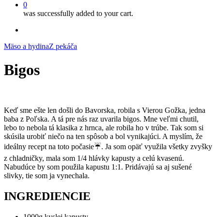
0
was successfully added to your cart.
facebook
instagram
Mäso a hydina
Z pekáča
Bigos
Keď sme ešte len došli do Bavorska, robila s Vierou Gožka, jedna
baba z Poľska. A tá pre nás raz uvarila bigos. Mne veľmi chutil,
lebo to nebola tá klasika z hrnca, ale robila ho v trúbe. Tak som si
skúsila urobiť niečo na ten spôsob a bol vynikajúci. A myslím, že
ideálny recept na toto počasie☔️. Ja som opäť využila všetky zvyšky
z chladničky, mala som 1/4 hlávky kapusty a celú kvasenú.
Nabudúce by som použila kapustu 1:1. Pridávajú sa aj sušené
slivky, tie som ja vynechala.
INGREDIENCIE
1000g kyslej kapusty