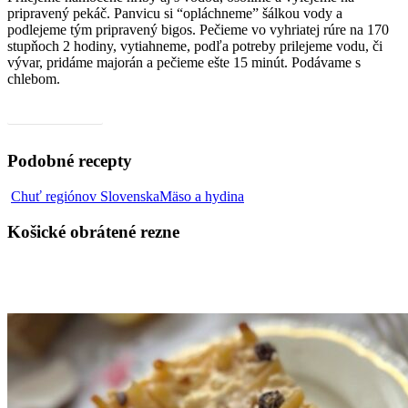
pripravený pekáč. Panvicu si “opláchneme” šálkou vody a
podlejeme tým pripravený bigos. Pečieme vo vyhriatej rúre na 170
stupňoch 2 hodiny, vytiahneme, podľa potreby prilejeme vodu, či
vývar, pridáme majorán a pečieme ešte 15 minút. Podávame s
chlebom.
Video, ako na to
Podobné recepty
Košické
Chuť regiónov Slovenska
Mäso a hydina
obrátené
rezne
Košické obrátené rezne