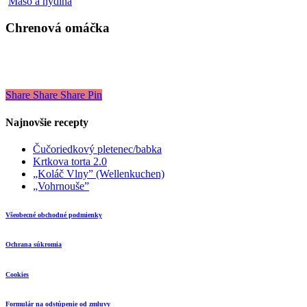
Chrenová
Mäso a hydina
omáčka
Chrenová omáčka
Share
Share
Share
Pin
Najnovšie recepty
Čučoriedkový pletenec/babka
Krtkova torta 2.0
„Koláč Vlny” (Wellenkuchen)
„Vohrnouše”
Všeobecné obchodné podmienky
Ochrana súkromia
Cookies
Formulár na odstúpenie od zmluvy