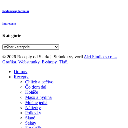
Reklamačný formulár
Impressum
Kategórie
Kategórie
© 2026 Recepty od Starkej. Stránku vytvoril
Airi Studio s.r.o. –
Grafika. Webstránky. E-shopy. Tlač.
Close
Domov
Menu
Recepty
Chlieb a pečivo
Čo dom dal
Koláče
Mäso a hydina
Múčne jedlá
Nátierky
Polievky
Slané
Šaláty