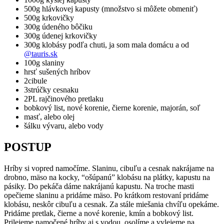
500g hlávkovej kapusty (množstvo si môžete obmeniť)
500g krkovičky
300g údeného bôčiku
300g údenej krkovičky
300g klobásy podľa chuti, ja som mala domácu a od
@tauris.sk
100g slaniny
hrsť sušených hríbov
2cibule
3strúčky cesnaku
2PL rajčinového pretlaku
bobkový list, nové korenie, čierne korenie, majorán, soľ
masť, alebo olej
šálku vývaru, alebo vody
POSTUP
Hríby si vopred namočíme. Slaninu, cibuľu a cesnak nakrájame na
drobno, mäso na kocky, “ošúpanú” klobásu na plátky, kapustu na
pásiky. Do pekáča dáme nakrájanú kapustu. Na troche masti
opečieme slaninu a pridáme mäso. Po krátkom restovaní pridáme
klobásu, neskôr cibuľu a cesnak. Za stále miešania chvíľu opekáme.
Pridáme pretlak, čierne a nové korenie, kmín a bobkový list.
Prilejeme namočené hríby aj s vodou, osolíme a vylejeme na