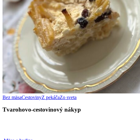
Tvarohovo-
Bez mäsa
Cestoviny
Z pekáča
Zo sveta
cestovinový
nákyp
Tvarohovo-cestovinový nákyp