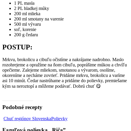
1 PL masla
2 PL hladkej múky
200 ml mlieka
200 ml smotany na varenie
500 ml vývaru
soľ, korenie
200 g čedaru
POSTUP:
Mrkvu, brokolicu a cibuľu očistíme a nakrájame nadrobno. Maslo
rozohrejeme a opražíme na ňom cibuľu, poprášime múkou a chvíľu
opečieme. Zalejeme mliekom, smotanou a vývarom, osolíme,
okoreníme a necháme zovrieť. Pridáme mrkvu, brokolicu a varíme
asi 10 minút. Čedar nastrúhame a pridáme do polievky, premiešame
kým sa neroztopí a môžeme podávať. Dobrú chuť 😋
Video, ako na to
Podobné recepty
Fazuľová
Chuť regiónov Slovenska
Polievky
polievka
„Riča”
Fazuľová polievka „Riča”