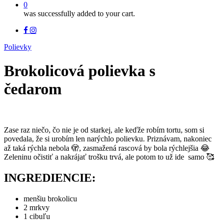
0
was successfully added to your cart.
facebook
instagram
Polievky
Brokolicová polievka s
čedarom
Zase raz niečo, čo nie je od starkej, ale keďže robím tortu, som si
povedala, že si urobím len narýchlo polievku. Priznávam, nakoniec
až taká rýchla nebola 🫣, zasmažená rascová by bola rýchlejšia 😂
Zeleninu očistiť a nakrájať trošku trvá, ale potom to už ide samo 🥰
INGREDIENCIE:
menšiu brokolicu
2 mrkvy
1 cibuľu