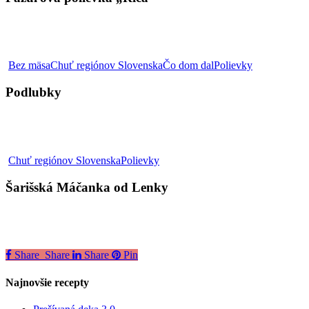
Podlubky
Bez mäsa
Chuť regiónov Slovenska
Čo dom dal
Polievky
Podlubky
Šarišská
Chuť regiónov Slovenska
Polievky
Máčanka
od
Šarišská Máčanka od Lenky
Lenky
Share
Share
Share
Pin
Najnovšie recepty