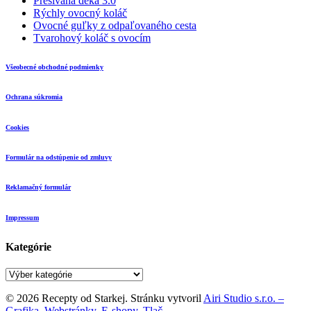
Prešívaná deka 3.0
Rýchly ovocný koláč
Ovocné guľky z odpaľovaného cesta
Tvarohový koláč s ovocím
Všeobecné obchodné podmienky
Ochrana súkromia
Cookies
Formulár na odstúpenie od zmluvy
Reklamačný formulár
Impressum
Kategórie
Kategórie
© 2026 Recepty od Starkej. Stránku vytvoril
Airi Studio s.r.o. –
Grafika. Webstránky. E-shopy. Tlač.