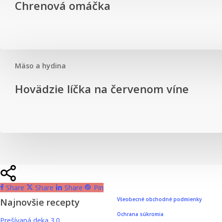
Chrenová omáčka
omáčka
Mäso a hydina
Hovädzie
Hovädzie líčka na červenom víne
líčka
na
červenom
víne
Share
Share
Share
Pin
Všeobecné obchodné podmienky
Najnovšie recepty
Ochrana súkromia
Prešívaná deka 3.0