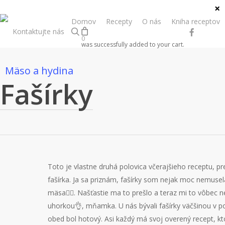
Skip
×
to
Domov
Recepty
O nás
Kniha receptov
search
facebook
instagr
Kontaktujte nás
main
0
content
was successfully added to your cart.
Mäso a hydina
Fašírky
Toto je vlastne druhá polovica včerajšieho receptu, pre
fašírka. Ja sa priznám, fašírky som nejak moc nemuse
mäsa🤦‍♀️. Našťastie ma to prešlo a teraz mi to vôbec 
uhorkou👌, mňamka. U nás bývali fašírky väčšinou v po
obed bol hotový. Asi každý má svoj overený recept, kto