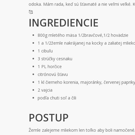
odoka. Mám rada, keď sú šťavnaté a nie veľmi veľké. K
🥰
INGREDIENCIE
800g mletého mäsa 1/2bravčové,1/2 hovädzie
1 a 1/2žemle nakrájanej na kocky a zaliatej mlie
1 cibuľu
3 strúčky cesnaku
1 PL horčice
citrónovú šťavu
1 kl čierneho korenia, majoránky, červenej paprik
2 vajcia
podľa chuti soľ a čili
POSTUP
Žemle zalejeme mliekom len toľko aby boli namočené.