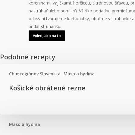
koreninami, vajíčkami, horčicou, citrónovou šťavou,
nastrúhať alebo pomlieť). Všetko poriadne premiešame
odležaní tvarujeme karbonátky, obalíme v strúhanke 
pridať strúhanku.
Video, ako na to
Podobné recepty
Chuť regiónov Slovenska
Mäso a hydina
Košické
Košické obrátené rezne
obrátené
rezne
Mäso a hydina
Chrenová