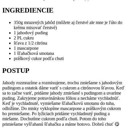
INGREDIENCIE
350g mrazených jahôd (môžete aj čerstvé ale mne je ľúto do
krému mixovať čerstvé)
1 jahodový puding
2 PL cukru
šťava z 1/2 citróna
1 mascarpone
1 šľahačková smotana
práškový cukor podľa chuti
POSTUP
Jahody rozmrazíme a rozmixujeme, trochu zmiešame s jahodovým
pudingom a ostatok dáme variť s cukrom a citrónovou šťavou. Keď
sa to začne variť, pridáme jahody zmiešané s pudingom a uvaríme
puding. Zakryjeme potravinárskou fóliou a necháme vychladnúť.
Keď je vychladnuté, vymiešame šľahačkovú smotanu do tuha,
odložíme. Do misky vyklopíme mascarpone a práškovým cukrom
ho premiešame. Po lyžiciach pridáme vychladnutý puding a
miešame. Dochutíme cukrom podľa chuti. Potom do toho
primiešame vyšľahanú šľahačku a máme hotovo. Dobrú chuť 😋