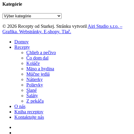
Kategórie
Kategórie
© 2026 Recepty od Starkej. Stránku vytvoril
Airi Studio s.r.o. –
Grafika. Webstránky. E-shopy. Tlač.
Close
Domov
Menu
Recepty
Chlieb a pečivo
Čo dom dal
Koláče
Mäso a hydina
Múčne jedlá
Nátierky
Polievky
Slané
Šaláty
Z pekáča
O nás
Kniha receptov
Kontaktujte nás
facebook
instagram