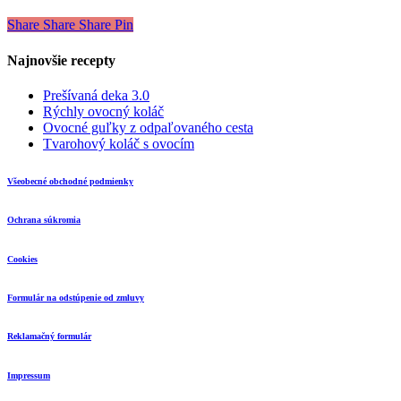
Share
Share
Share
Pin
Najnovšie recepty
Prešívaná deka 3.0
Rýchly ovocný koláč
Ovocné guľky z odpaľovaného cesta
Tvarohový koláč s ovocím
Všeobecné obchodné podmienky
Ochrana súkromia
Cookies
Formulár na odstúpenie od zmluvy
Reklamačný formulár
Impressum