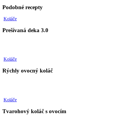
Podobné recepty
Prešívaná
Koláče
deka
3.0
Prešívaná deka 3.0
Rýchly
Koláče
ovocný
koláč
Rýchly ovocný koláč
Tvarohový
Koláče
koláč
s
Tvarohový koláč s ovocím
ovocím