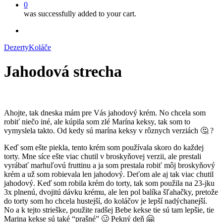
0
was successfully added to your cart.
facebook
instagram
Dezerty
Koláče
Jahodová strecha
Ahojte, tak dneska mám pre Vás jahodový krém. No chcela som
robiť niečo iné, ale kúpila som zlé Marína keksy, tak som to
vymyslela takto. Od kedy sú marína keksy v rôznych verziách 🤔 ?
Keď som ešte piekla, tento krém som používala skoro do každej
torty. Mne síce ešte viac chutil v broskyňovej verzii, ale prestali
vyrábať marhuľovú fruttinu a ja som prestala robiť môj broskyňový
krém a už som robievala len jahodový. Deťom ale aj tak viac chutil
jahodový. Keď som robila krém do torty, tak som použila na 23-jku
3x plnenú, dvojitú dávku krému, ale len pol balíka šľahačky, pretože
do torty som ho chcela hustejší, do koláčov je lepší nadýchanejší.
No a k tejto strieške, použite radšej Bebe kekse tie sú tam lepšie, tie
Marina kekse sú také “prašné” 🥴 Pekný deň 🤗