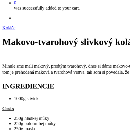
0
was successfully added to your cart.
facebook
instagram
Koláče
Makovo-tvarohový slivkový kol
Minule sme mali makový, predtým tvarohový, dnes si dáme makovo-tv
tom je prehodená maková a tvarohová vrstva, tak som si povedala, že s
INGREDIENCIE
1000g sliviek
Cesto:
250g hladkej múky
250g polohrubej múky
250g masla