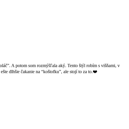
áč”. A potom som rozmýšľala aký. Tento štýl robím s višňami, v
te dlhšie čakanie na “koštofku”, ale stojí to za to.❤️