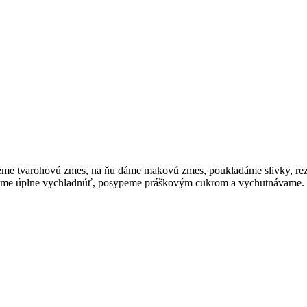
jeme tvarohovú zmes, na ňu dáme makovú zmes, poukladáme slivky, r
cháme úplne vychladnúť, posypeme práškovým cukrom a vychutnávame.