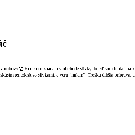
áč
arohový🥰 Keď som zbadala v obchode slivky, hneď som brala “na kol
kúsim tentokrát so slivkami, a veru “mňam”. Trošku dlhšia príprava, a eš