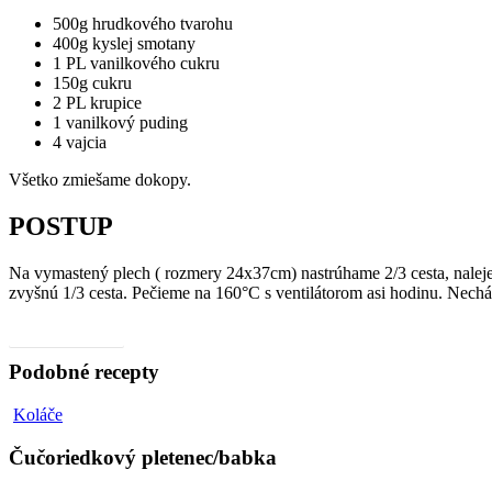
500g hrudkového tvarohu
400g kyslej smotany
1 PL vanilkového cukru
150g cukru
2 PL krupice
1 vanilkový puding
4 vajcia
Všetko zmiešame dokopy.
POSTUP
Na vymastený plech ( rozmery 24x37cm) nastrúhame 2/3 cesta, nale
zvyšnú 1/3 cesta. Pečieme na 160°C s ventilátorom asi hodinu. Ne
Video, ako na to
Podobné recepty
Čučoriedkový
Koláče
pletenec/babka
Čučoriedkový pletenec/babka