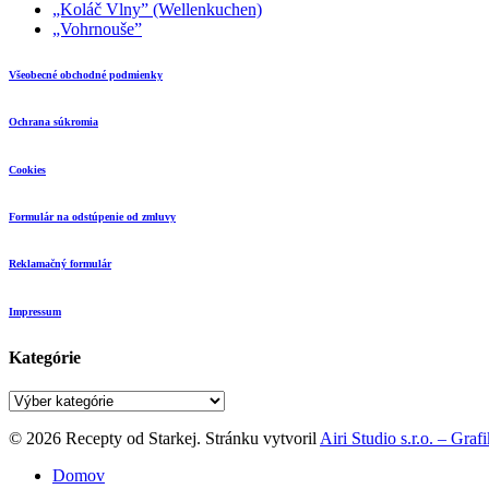
„Koláč Vlny” (Wellenkuchen)
„Vohrnouše”
Všeobecné obchodné podmienky
Ochrana súkromia
Cookies
Formulár na odstúpenie od zmluvy
Reklamačný formulár
Impressum
Kategórie
Kategórie
© 2026 Recepty od Starkej. Stránku vytvoril
Airi Studio s.r.o. – Gra
Close
Domov