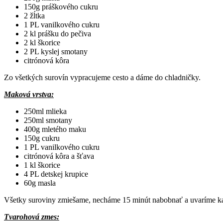
150g práškového cukru
2 žĺtka
1 PL vanilkového cukru
2 kl prášku do pečiva
2 kl škorice
2 PL kyslej smotany
citrónová kôra
Zo všetkých surovín vypracujeme cesto a dáme do chladničky.
Maková vrstva:
250ml mlieka
250ml smotany
400g mletého maku
150g cukru
1 PL vanilkového cukru
citrónová kôra a šťava
1 kl škorice
4 PL detskej krupice
60g masla
Všetky suroviny zmiešame, necháme 15 minút nabobnať a uvaríme k
Tvarohová zmes: