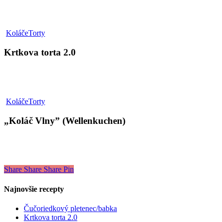
Krtkova
Koláče
Torty
torta
2.0
Krtkova torta 2.0
„Koláč
Koláče
Torty
Vlny”
(Wellenkuchen)
„Koláč Vlny” (Wellenkuchen)
Share
Share
Share
Pin
Najnovšie recepty
Čučoriedkový pletenec/babka
Krtkova torta 2.0