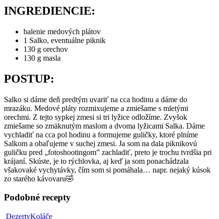
INGREDIENCIE:
balenie medových plátov
1 Salko, eventuálne piknik
130 g orechov
130 g masla
POSTUP:
Salko si dáme deň predtým uvariť na cca hodinu a dáme do
mrazáku. Medové pláty rozmixujeme a zmiešame s mletými
orechmi. Z tejto sypkej zmesi si tri lyžice odložíme. Zvyšok
zmiešame so zmäknutým maslom a dvoma lyžicami Salka. Dáme
vychladiť na cca pol hodinu a formujeme guličky, ktoré plníme
Salkom a obaľujeme v suchej zmesi. Ja som na dala piknikovú
guličku pred „fotoshootingom” zachladiť, preto je trochu tvrdšia pri
krájaní. Skúste, je to rýchlovka, aj keď ja som ponachádzala
všakovaké vychytávky, čím som si pomáhala… napr. nejaký kúsok
zo starého kávovaru🤣
Podobné recepty
Banániky
Dezerty
Koláče