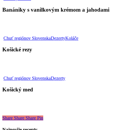
s
vanilkovým
Banániky s vanilkovým krémom a jahodami
krémom
a
jahodami
Košické
Chuť regiónov Slovenska
Dezerty
Koláče
rezy
Košické rezy
Košický
Chuť regiónov Slovenska
Dezerty
med
Košický med
Share
Share
Share
Pin
Najnovšie recepty