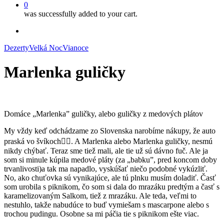
0
was successfully added to your cart.
facebook
instagram
Dezerty
Velká Noc
Vianoce
Marlenka guličky
Domáce „Marlenka” guličky, alebo guličky z medových plátov
My vždy keď odchádzame zo Slovenska narobíme nákupy, že auto
praská vo švíkoch🤦‍♀️. A Marlenka alebo Marlenka guličky, nesmú
nikdy chýbať. Teraz sme tiež mali, ale tie už sú dávno fuč. Ale ja
som si minule kúpila medové pláty (za „babku”, pred koncom doby
trvanlivosti)a tak ma napadlo, vyskúšať niečo podobné vykúzliť.
No, ako chuťovka sú vynikajúce, ale tú plnku musím doladiť. Časť
som urobila s piknikom, čo som si dala do mrazáku predtým a časť s
karamelizovaným Salkom, tiež z mrazáku. Ale teda, veľmi to
nestuhlo, takže nabudúce to buď vymiešam s mascarpone alebo s
trochou pudingu. Osobne sa mi páčia tie s piknikom ešte viac.