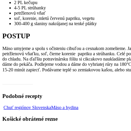
2 PL kečupu
4-5 PL strúhanky
petržlenovú vňať
soľ, korenie, mletú červenú papriku, vegetu
300-400 g slaniny nakrájanej na tenké plátky
POSTUP
Mäso umyjeme a spolu s očisteniu cibuľou a cesnakom zomelieme. Ja 
petržlenovú vňaťku, soľ, čierne korenie papriku a strúhanku. Celé p
do chladu. Na ďaľšiu potravinársku fóliu si cikcakovo naukladáme plá
dáme do pekáča. Podlejeme vodou a dáme do vyhriatej rúry na 180°C 
15-20 minút zapiecť. Podávame teplé so zemiakovou kašou, alebo st
Video, ako na to
Podobné recepty
Košické
Chuť regiónov Slovenska
Mäso a hydina
obrátené
rezne
Košické obrátené rezne