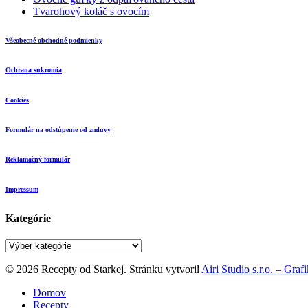
Tvarohový koláč s ovocím
Všeobecné obchodné podmienky
Ochrana súkromia
Cookies
Formulár na odstúpenie od zmluvy
Reklamačný formulár
Impressum
Kategórie
Kategórie
© 2026 Recepty od Starkej. Stránku vytvoril
Airi Studio s.r.o. – Gra
Close
Domov
Menu
Recepty