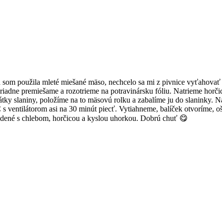
som použila mleté miešané mäso, nechcelo sa mi z pivnice vyťahovať m
oriadne premiešame a rozotrieme na potravinársku fóliu. Natrieme horč
tky slaniny, položíme na to mäsovú rolku a zabalíme ju do slaninky. Na
s ventilátorom asi na 30 minút piecť. Vytiahneme, balíček otvoríme, 
udené s chlebom, horčicou a kyslou uhorkou. Dobrú chuť 😋