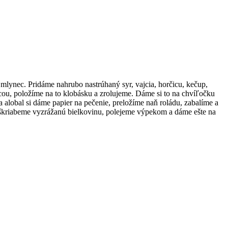
lynec. Pridáme nahrubo nastrúhaný syr, vajcia, horčicu, kečup,
icou, položíme na to klobásku a zrolujeme. Dáme si to na chvíľočku
 alobal si dáme papier na pečenie, preložíme naň roládu, zabalíme a
oškriabeme vyzrážanú bielkovinu, polejeme výpekom a dáme ešte na