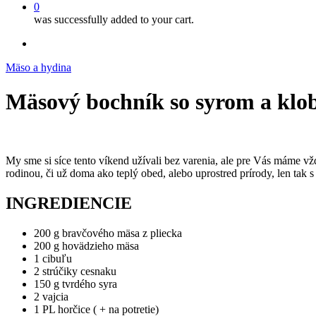
0
was successfully added to your cart.
facebook
instagram
Mäso a hydina
Mäsový bochník so syrom a klo
My sme si síce tento víkend užívali bez varenia, ale pre Vás máme vž
rodinou, či už doma ako teplý obed, alebo uprostred prírody, len tak
INGREDIENCIE
200 g bravčového mäsa z pliecka
200 g hovädzieho mäsa
1 cibuľu
2 strúčiky cesnaku
150 g tvrdého syra
2 vajcia
1 PL horčice ( + na potretie)