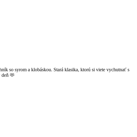
ík so syrom a klobáskou. Stará klasika, ktorú si viete vychutnať s
ý deň 🫶