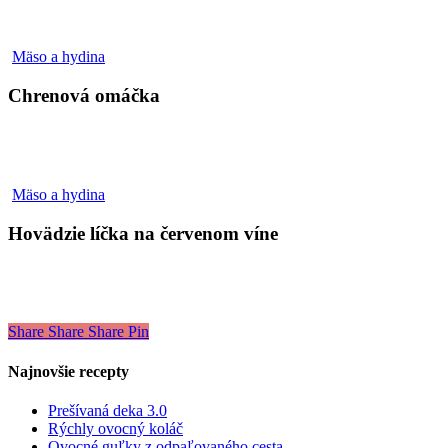
Chrenová
Mäso a hydina
omáčka
Chrenová omáčka
Hovädzie
Mäso a hydina
líčka
na
Hovädzie líčka na červenom víne
červenom
víne
Share
Share
Share
Pin
Najnovšie recepty
Prešívaná deka 3.0
Rýchly ovocný koláč
Ovocné guľky z odpaľovaného cesta