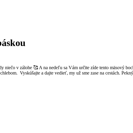
báskou
dy niečo v zálohe 🥰 A na nedeľu sa Vám určite zíde tento mäsový bochn
 s chlebom. Vyskúšajte a dajte vedieť, my už sme zase na cestách. Pekn