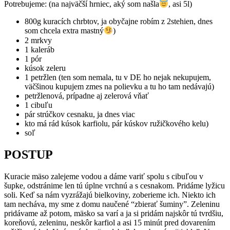
Potrebujeme: (na najväčší hrniec, aký som našla
, asi 5l)
800g kuracích chrbtov, ja obyčajne robím z 2stehien, dnes
som chcela extra mastný
)
2 mrkvy
1 kaleráb
1 pór
kúsok zeleru
1 petržlen (ten som nemala, tu v DE ho nejak nekupujem,
väčšinou kupujem zmes na polievku a tu ho tam nedávajú)
petržlenová, prípadne aj zelerová vňať
1 cibuľu
pár strúčkov cesnaku, ja dnes viac
kto má rád kúsok karfiolu, pár kúskov ružičkového kelu)
soľ
POSTUP
Kuracie mäso zalejeme vodou a dáme variť spolu s cibuľou v
šupke, odstránime len tú úplne vrchnú a s cesnakom. Pridáme lyžicu
soli. Keď sa nám vyzrážajú bielkoviny, zoberieme ich. Niekto ich
tam necháva, my sme z domu naučené “zbierať šuminy”. Zeleninu
pridávame až potom, mäsko sa varí a ja si pridám najskôr tú tvrdšiu,
koreňovú, zeleninu, neskôr karfiol a asi 15 minút pred dovarením