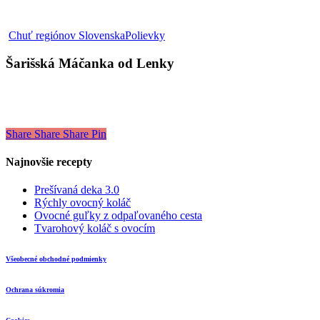
Šarišská
Chuť regiónov Slovenska
Polievky
Máčanka
od
Šarišská Máčanka od Lenky
Lenky
Share
Share
Share
Pin
Najnovšie recepty
Prešívaná deka 3.0
Rýchly ovocný koláč
Ovocné guľky z odpaľovaného cesta
Tvarohový koláč s ovocím
Všeobecné obchodné podmienky
Ochrana súkromia