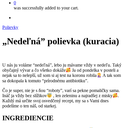
0
was successfully added to your cart.
facebook
instagram
Polievky
„Nedeľná” polievka (kuracia)
U nás ju voláme “nedeľná”, lebo ju mávame vždy v nedeľu. Taký
obyčajný vývar a čo všetko dokáže
Ja od pondelka v posteli a
nejak sa to nelepší, už som si aj test na koronu robila
A tak som
sa dokopala k tomuto “prírodnému antibiotiku”.
Čo je super, nie je s ňou “roboty”, varí sa pekne pomaličky sama.
Ináč ja vždy bez slížikov
, len zeleninu a najradšej z misky
.
Každý má určite svoj osvedčený recept, my sa s Vami dnes
podelíme o ten náš, od starkej.
INGREDIENCIE