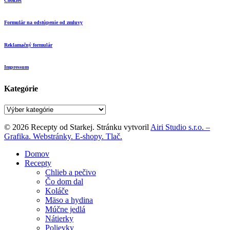
Cookies
Formulár na odstúpenie od zmluvy
Reklamačný formulár
Impressum
Kategórie
Kategórie
© 2026 Recepty od Starkej. Stránku vytvoril
Airi Studio s.r.o. –
Grafika. Webstránky. E-shopy. Tlač.
Close
Domov
Menu
Recepty
Chlieb a pečivo
Čo dom dal
Koláče
Mäso a hydina
Múčne jedlá
Nátierky
Polievky