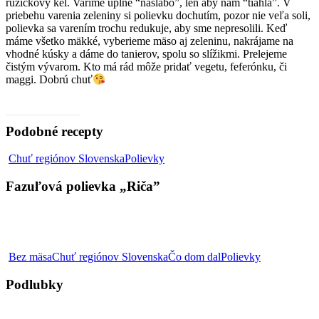
ružičkový kel. Varíme úplne “naslabo”, len aby nám “tiahla”. V
priebehu varenia zeleniny si polievku dochutím, pozor nie veľa soli,
polievka sa varením trochu redukuje, aby sme nepresolili. Keď
máme všetko mäkké, vyberieme mäso aj zeleninu, nakrájame na
vhodné kúsky a dáme do tanierov, spolu so slížikmi. Prelejeme
čistým vývarom. Kto má rád môže pridať vegetu, feferónku, či
maggi. Dobrú chuť
Video, ako na to
Podobné recepty
Fazuľová
Chuť regiónov Slovenska
Polievky
polievka
„Riča”
Fazuľová polievka „Riča”
Podlubky
Bez mäsa
Chuť regiónov Slovenska
Čo dom dal
Polievky
Podlubky