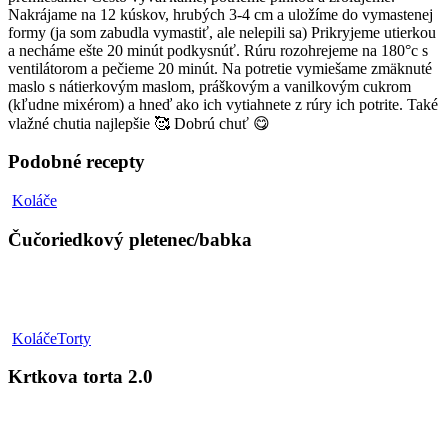
Nakrájame na 12 kúskov, hrubých 3-4 cm a uložíme do vymastenej
formy (ja som zabudla vymastiť, ale nelepili sa) Prikryjeme utierkou
a necháme ešte 20 minút podkysnúť. Rúru rozohrejeme na 180°c s
ventilátorom a pečieme 20 minút. Na potretie vymiešame zmäknuté
maslo s nátierkovým maslom, práškovým a vanilkovým cukrom
(kľudne mixérom) a hneď ako ich vytiahnete z rúry ich potrite. Také
vlažné chutia najlepšie 🥰 Dobrú chuť 😋
Podobné recepty
Čučoriedkový
Koláče
pletenec/babka
Čučoriedkový pletenec/babka
Krtkova
Koláče
Torty
torta
2.0
Krtkova torta 2.0