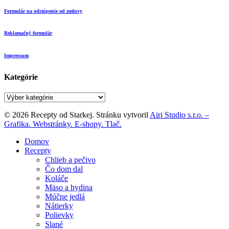
Formulár na odstúpenie od zmluvy
Reklamačný formulár
Impressum
Kategórie
Kategórie
© 2026 Recepty od Starkej. Stránku vytvoril
Airi Studio s.r.o. –
Grafika. Webstránky. E-shopy. Tlač.
Close
Domov
Menu
Recepty
Chlieb a pečivo
Čo dom dal
Koláče
Mäso a hydina
Múčne jedlá
Nátierky
Polievky
Slané