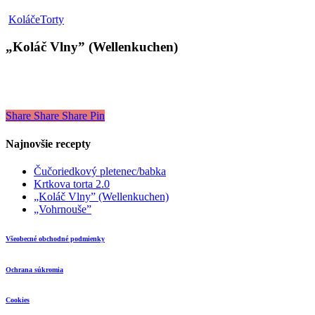
„Koláč
Koláče
Torty
Vlny”
(Wellenkuchen)
„Koláč Vlny” (Wellenkuchen)
Share
Share
Share
Pin
Najnovšie recepty
Čučoriedkový pletenec/babka
Krtkova torta 2.0
„Koláč Vlny” (Wellenkuchen)
„Vohrnouše”
Všeobecné obchodné podmienky
Ochrana súkromia
Cookies