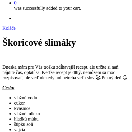
0
was successfully added to your cart.
facebook
instagram
Koláče
Škoricové slimáky
Dneska mám pre Vás trošku zdĺhavejší recept, ale určite si naň
nájdite čas, oplatí sa. Keďže recept je dlhý, nemôžem sa moc
rozpisovať, ale veď niekedy ani netreba veľa slov 🥰 Pekný deň 🤗
Cesto:
vlažnú vodu
cukor
kvasnice
vlažné mlieko
hladkú múku
štipku soli
vajcia