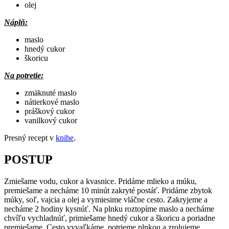
olej
Náplň:
maslo
hnedý cukor
škoricu
Na potretie:
zmäknuté maslo
nátierkové maslo
práškový cukor
vanilkový cukor
Presný recept v
knihe
.
POSTUP
Zmiešame vodu, cukor a kvasnice. Pridáme mlieko a múku,
premiešame a necháme 10 minút zakryté postáť. Pridáme zbytok
múky, soľ, vajcia a olej a vymiesime vláčne cesto. Zakryjeme a
necháme 2 hodiny kysnúť. Na plnku roztopíme maslo a necháme
chvíľu vychladnúť, primiešame hnedý cukor a škoricu a poriadne
premiešame. Cesto vyvaľkáme, potrieme plnkou a zrolujeme.