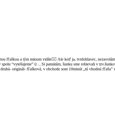
ou fľaškou a tým mäsom vidíte🤦‍♀️ Ale keď ja, tvrdohlavec, nezavolám
spolu “vytešujeme”☺️…Si pamätám, šunku sme robievali v tzv.šunkovare,
ruhá- originál- fľašková, v obchode som 10minút „tú vhodnú fľašu” vy