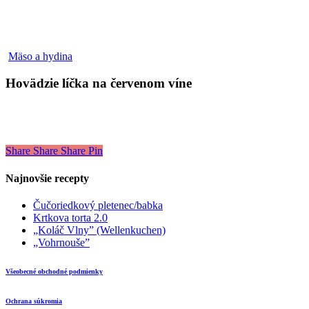
Hovädzie
Mäso a hydina
líčka
na
Hovädzie líčka na červenom víne
červenom
víne
Share
Share
Share
Pin
Najnovšie recepty
Čučoriedkový pletenec/babka
Krtkova torta 2.0
„Koláč Vlny” (Wellenkuchen)
„Vohrnouše”
Všeobecné obchodné podmienky
Ochrana súkromia