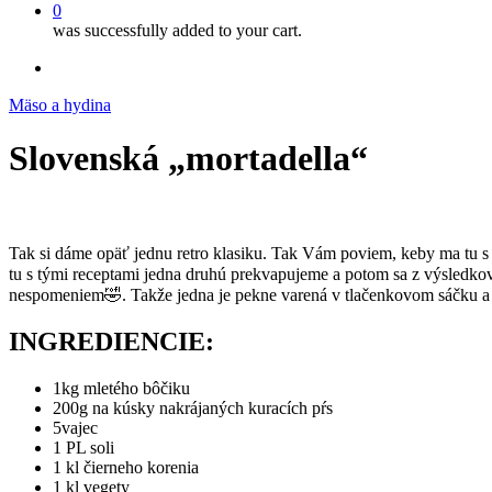
0
was successfully added to your cart.
facebook
instagram
Mäso a hydina
Slovenská „mortadella“
Tak si dáme opäť jednu retro klasiku. Tak Vám poviem, keby ma tu s t
tu s tými receptami jedna druhú prekvapujeme a potom sa z výsledkov 
nespomeniem🤣. Takže jedna je pekne varená v tlačenkovom sáčku a d
INGREDIENCIE:
1kg mletého bôčiku
200g na kúsky nakrájaných kuracích pŕs
5vajec
1 PL soli
1 kl čierneho korenia
1 kl vegety