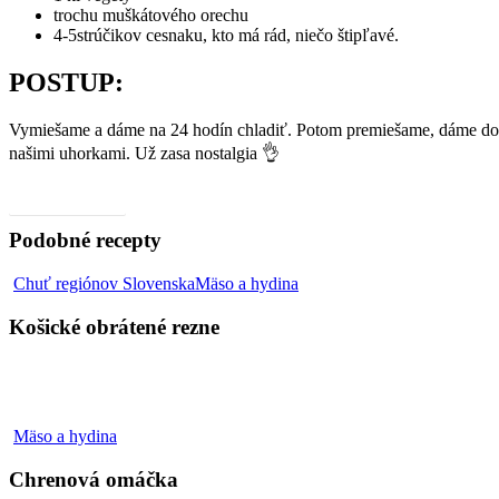
trochu muškátového orechu
4-5strúčikov cesnaku, kto má rád, niečo štipľavé.
POSTUP:
Vymiešame a dáme na 24 hodín chladiť. Potom premiešame, dáme do 
našimi uhorkami. Už zasa nostalgia 👌
Video, ako na to
Podobné recepty
Košické
Chuť regiónov Slovenska
Mäso a hydina
obrátené
rezne
Košické obrátené rezne
Chrenová
Mäso a hydina
omáčka
Chrenová omáčka