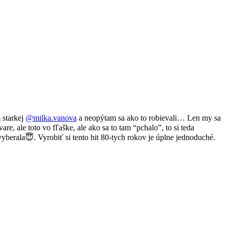
 starkej
@milka.vanova
a neopýtam sa ako to robievali… Len my sa
 ale toto vo fľaške, ale ako sa to tam “pchalo”, to si teda
berala😇. Vyrobiť si tento hit 80-tych rokov je úplne jednoduché.