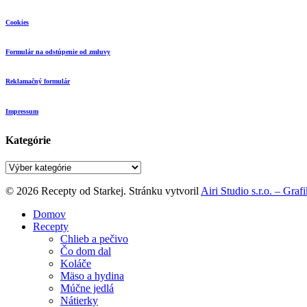
Cookies
Formulár na odstúpenie od zmluvy
Reklamačný formulár
Impressum
Kategórie
Kategórie
© 2026 Recepty od Starkej. Stránku vytvoril
Airi Studio s.r.o. – Gra
Close
Domov
Menu
Recepty
Chlieb a pečivo
Čo dom dal
Koláče
Mäso a hydina
Múčne jedlá
Nátierky