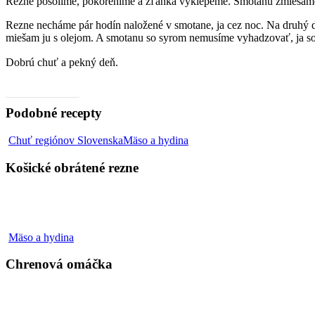
Rezne posolíme, pokoreníme a zľahka vyklepeme. Smotanu zmiešame s
Rezne necháme pár hodín naložené v smotane, ja cez noc. Na druhý d
miešam ju s olejom. A smotanu so syrom nemusíme vyhadzovať, ja som
Dobrú chuť a pekný deň.
Video, ako na to
Podobné recepty
Košické
Chuť regiónov Slovenska
Mäso a hydina
obrátené
rezne
Košické obrátené rezne
Chrenová
Mäso a hydina
omáčka
Chrenová omáčka