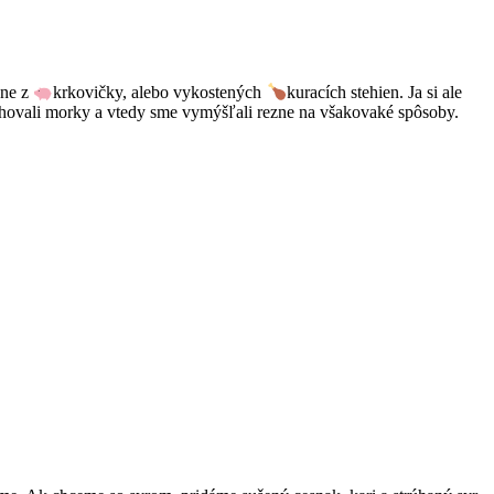
zne z
krkovičky, alebo vykostených
kuracích stehien. Ja si ale
hovali morky a vtedy sme vymýšľali rezne na všakovaké spôsoby.