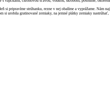
 vajíčkami, citrónovou šťavou, vodkou, škrobom, posolíme, okoreníme
eň si pripravíme strúhanku, rezne v nej obalíme a vyprážame. Nám na
 si urobila gratinované zemiaky, na jemné plátky zemiaky nastrúhať,