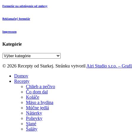
Formulár na odstúpenie od zmluvy
Reklamačný formulár
Impressum
Kategórie
Kategórie
© 2026 Recepty od Starkej. Stránku vytvoril
Airi Studio s.r.o. – Gra
Close
Domov
Menu
Recepty
Chlieb a pečivo
Čo dom dal
Koláče
Mäso a hydina
Múčne jedlá
Nátierky
Polievky
Slané
Šaláty