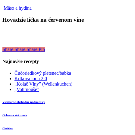
Hovädzie
Mäso a hydina
líčka
na
Hovädzie líčka na červenom víne
červenom
víne
Share
Share
Share
Pin
Najnovšie recepty
Čučoriedkový pletenec/babka
Krtkova torta 2.0
„Koláč Vlny” (Wellenkuchen)
„Vohrnouše”
Všeobecné obchodné podmienky
Ochrana súkromia
Cookies