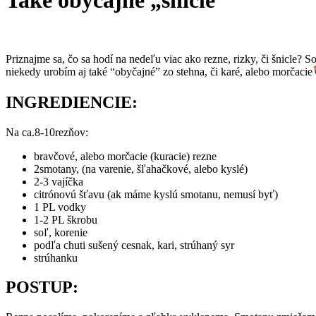
Také obyčajné „šnicle”
Priznajme sa, čo sa hodí na nedeľu viac ako rezne, rizky, či šnicle? S
niekedy urobím aj také “obyčajné” zo stehna, či karé, alebo morčacie
INGREDIENCIE:
Na ca.8-10rezňov:
bravčové, alebo morčacie (kuracie) rezne
2smotany, (na varenie, šľahačkové, alebo kyslé)
2-3 vajíčka
citrónovú šťavu (ak máme kyslú smotanu, nemusí byť)
1 PL vodky
1-2 PL škrobu
soľ, korenie
podľa chuti sušený cesnak, kari, strúhaný syr
strúhanku
POSTUP: