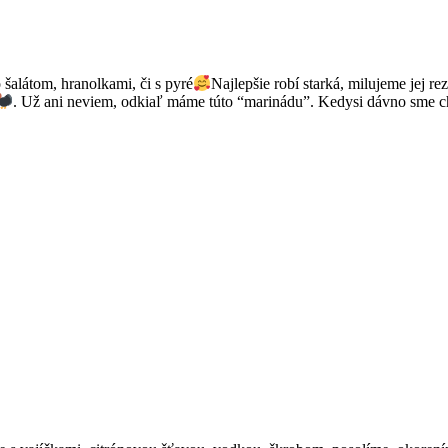
o šalátom, hranolkami, či s pyré
Najlepšie robí starká, milujeme jej re
. Už ani neviem, odkiaľ máme túto “marinádu”. Kedysi dávno sme c