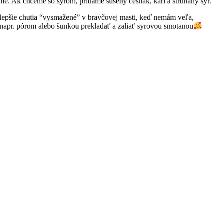
. Ak chceme so syrom, pridáme sušený cesnak, kari a strúhaný syr.
jlepšie chutia “vysmažené” v bravčovej masti, keď nemám veľa,
 napr. pórom alebo šunkou prekladať a zaliať syrovou smotanou