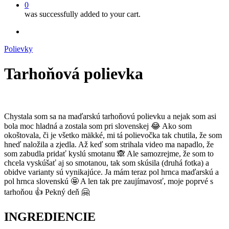
0
was successfully added to your cart.
facebook
instagram
Polievky
Tarhoňová polievka
Chystala som sa na maďarskú tarhoňovú polievku a nejak som asi
bola moc hladná a zostala som pri slovenskej 😂 Ako som
okoštovala, či je všetko mäkké, mi tá polievočka tak chutila, že som
hneď naložila a zjedla. Až keď som strihala video ma napadlo, že
som zabudla pridať kyslú smotanu 🙈 Ale samozrejme, že som to
chcela vyskúšať aj so smotanou, tak som skúsila (druhá fotka) a
obidve varianty sú vynikajúce. Ja mám teraz pol hrnca maďarskú a
pol hrnca slovenskú 🤩 A len tak pre zaujímavosť, moje poprvé s
tarhoňou 👍 Pekný deň 🤗
INGREDIENCIE