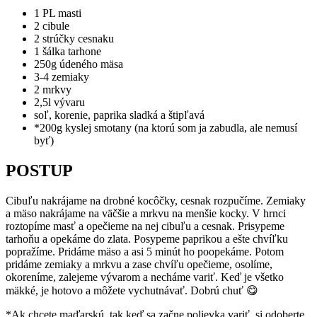
1 PL masti
2 cibule
2 strúčky cesnaku
1 šálka tarhone
250g údeného mäsa
3-4 zemiaky
2 mrkvy
2,5l vývaru
soľ, korenie, paprika sladká a štipľavá
*200g kyslej smotany (na ktorú som ja zabudla, ale nemusí
byť)
POSTUP
Cibuľu nakrájame na drobné kocôčky, cesnak rozpučíme. Zemiaky
a mäso nakrájame na väčšie a mrkvu na menšie kocky. V hrnci
roztopíme masť a opečieme na nej cibuľu a cesnak. Prisypeme
tarhoňu a opekáme do zlata. Posypeme paprikou a ešte chvíľku
popražíme. Pridáme mäso a asi 5 minút ho poopekáme. Potom
pridáme zemiaky a mrkvu a zase chvíľu opečieme, osolíme,
okoreníme, zalejeme vývarom a necháme variť. Keď je všetko
mäkké, je hotovo a môžete vychutnávať. Dobrú chuť 😋
*Ak chcete maďarskú, tak keď sa začne polievka variť, si odoberte