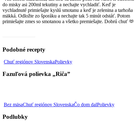
do misky asi 200ml tekutiny a nechajte vychladiť. Keď je
vychladnuté primiešajte kyslú smotanu a keď je zelenina a tarhoňa
mäkká. Odložte zo šporáku a nechajte tak 5 minút odstáť. Potom
primiešajte zmes so smotanou a všetko premiešajte. Dobrú chuť 🫶
Video, ako na to
Podobné recepty
Fazuľová
Chuť regiónov Slovenska
Polievky
polievka
„Riča”
Fazuľová polievka „Riča”
Podlubky
Bez mäsa
Chuť regiónov Slovenska
Čo dom dal
Polievky
Podlubky