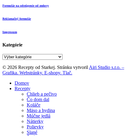
Formulár na odstúpenie od zmluvy
Reklamačný formulár
Impressum
Kategórie
Kategórie
© 2026 Recepty od Starkej. Stránku vytvoril
Airi Studio s.r.o. –
Grafika. Webstránky. E-shopy. Tlač.
Close
Domov
Menu
Recepty
Chlieb a pečivo
Čo dom dal
Koláče
Mäso a hydina
Múčne jedlá
Nátierky
Polievky
Slané