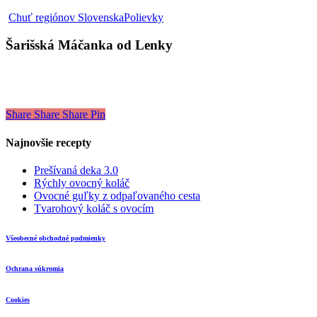
Šarišská
Chuť regiónov Slovenska
Polievky
Máčanka
od
Šarišská Máčanka od Lenky
Lenky
Share
Share
Share
Pin
Najnovšie recepty
Prešívaná deka 3.0
Rýchly ovocný koláč
Ovocné guľky z odpaľovaného cesta
Tvarohový koláč s ovocím
Všeobecné obchodné podmienky
Ochrana súkromia
Cookies