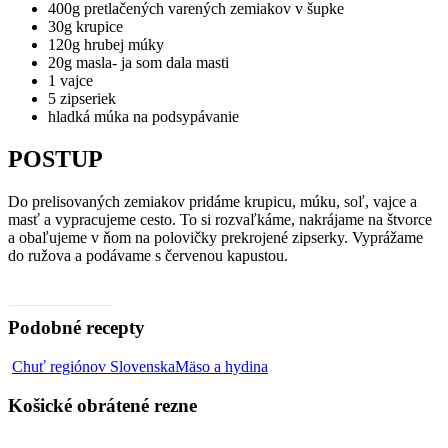
400g pretlačených varených zemiakov v šupke
30g krupice
120g hrubej múky
20g masla- ja som dala masti
1 vajce
5 zipseriek
hladká múka na podsypávanie
POSTUP
Do prelisovaných zemiakov pridáme krupicu, múku, soľ, vajce a
masť a vypracujeme cesto. To si rozvaľkáme, nakrájame na štvorce
a obaľujeme v ňom na polovičky prekrojené zipserky. Vyprážame
do ružova a podávame s červenou kapustou.
Video, ako na to
Podobné recepty
Košické
Chuť regiónov Slovenska
Mäso a hydina
obrátené
rezne
Košické obrátené rezne