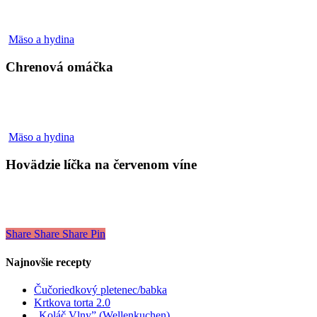
Chrenová
Mäso a hydina
omáčka
Chrenová omáčka
Hovädzie
Mäso a hydina
líčka
na
Hovädzie líčka na červenom víne
červenom
víne
Share
Share
Share
Pin
Najnovšie recepty
Čučoriedkový pletenec/babka
Krtkova torta 2.0
„Koláč Vlny” (Wellenkuchen)