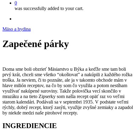
0
was successfully added to your cart.
facebook
instagram
Mäso a hydina
Zapečené párky
Doma sme boli obzrieť Mäsiarstvo u Býka a keďže sme tam boli
prvý krát, chceli sme všetko “okoštovat” a nakúpili z každého rožka
troška. Ja neviem, či to poznáte, ale ja v takomto obchode mám v
hlave milión receptov, na čo by som čo využila a potom nestíham
využívať nakúpené suroviny. Takže polovička vecí skončilo v
mrazáku a na tieto Zipserky som našla recept opäť raz vo veľmi
starom kalendári. Podávali sa v septembri 1935. V podstate veľmi
rýchly, dobrý recept, ktorý zasýti, využije zvyšné zemiaky a zapadol
by niekde medzi naše pirohové recepty.
INGREDIENCIE