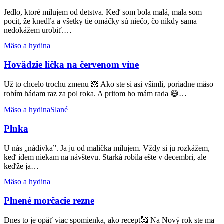
Jedlo, ktoré milujem od detstva. Keď som bola malá, mala som
pocit, že knedľa a všetky tie omáčky sú niečo, čo nikdy sama
nedokážem urobiť.…
Hovädzie
Mäso a hydina
líčka
na
Hovädzie líčka na červenom víne
červenom
víne
Už to chcelo trochu zmenu 🙈 Ako ste si asi všimli, poriadne mäso
robím hádam raz za pol roka. A pritom ho mám rada 😅…
Plnka
Mäso a hydina
Slané
Plnka
U nás „nádivka”. Ja ju od malička milujem. Vždy si ju rozkážem,
keď idem niekam na návštevu. Starká robila ešte v decembri, ale
keďže ja…
Plnené
Mäso a hydina
morčacie
rezne
Plnené morčacie rezne
Dnes to je opäť viac spomienka, ako recept🥰 Na Nový rok ste ma