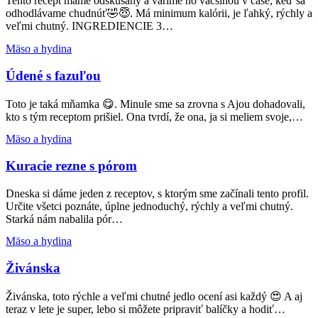
Tento recept máme odskúšaný a varíme ho väčšinou v čase, keď sa
a
odhodlávame chudnúť🤣😇. Má minimum kalórii, je ľahký, rýchly a
kari
veľmi chutný. INGREDIENCIE 3…
Údené
Mäso a hydina
s
fazuľou
Údené s fazuľou
Toto je taká mňamka 😋. Minule sme sa zrovna s Ajou dohadovali,
kto s tým receptom prišiel. Ona tvrdí, že ona, ja si meliem svoje,…
Kuracie
Mäso a hydina
rezne
s
Kuracie rezne s pórom
pórom
Dneska si dáme jeden z receptov, s ktorým sme začínali tento profil.
Určite všetci poznáte, úplne jednoduchý, rýchly a veľmi chutný.
Starká nám nabalila pór…
Živánska
Mäso a hydina
Živánska
Živánska, toto rýchle a veľmi chutné jedlo ocení asi každý 😍 A aj
teraz v lete je super, lebo si môžete pripraviť balíčky a hodiť…