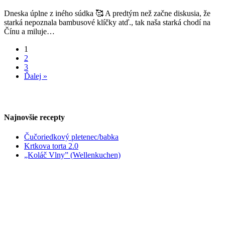
Dneska úplne z iného súdka 🥰 A predtým než začne diskusia, že
starká nepoznala bambusové klíčky atď., tak naša starká chodí na
Čínu a miluje…
1
2
3
Ďalej »
Najnovšie recepty
Čučoriedkový pletenec/babka
Krtkova torta 2.0
„Koláč Vlny” (Wellenkuchen)
„Vohrnouše”
Všeobecné obchodné podmienky
Ochrana súkromia