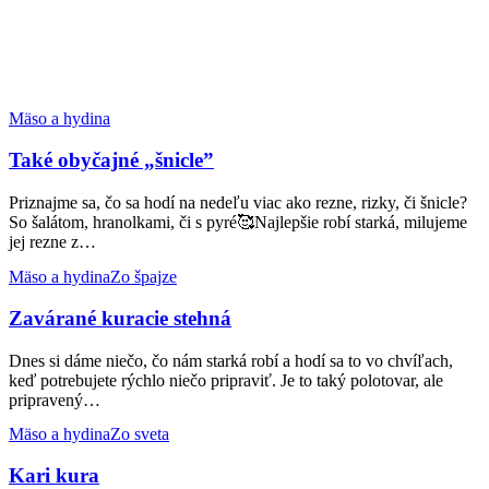
Také
Mäso a hydina
obyčajné
„šnicle”
Také obyčajné „šnicle”
Priznajme sa, čo sa hodí na nedeľu viac ako rezne, rizky, či šnicle?
So šalátom, hranolkami, či s pyré🥰Najlepšie robí starká, milujeme
jej rezne z…
Zavárané
Mäso a hydina
Zo špajze
kuracie
stehná
Zavárané kuracie stehná
Dnes si dáme niečo, čo nám starká robí a hodí sa to vo chvíľach,
keď potrebujete rýchlo niečo pripraviť. Je to taký polotovar, ale
pripravený…
Kari
Mäso a hydina
Zo sveta
kura
Kari kura