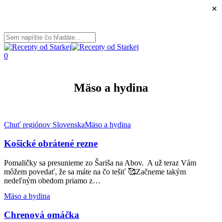
×
Skip
to
main
content
Close
Search
search
0
Menu
Mäso a hydina
Košické
Chuť regiónov Slovenska
Mäso a hydina
obrátené
rezne
Košické obrátené rezne
Pomaličky sa presunieme zo Šariša na Abov. A už teraz Vám
môžem povedať, že sa máte na čo tešiť 🥰Začneme takým
nedeľným obedom priamo z…
Chrenová
Mäso a hydina
omáčka
Chrenová omáčka