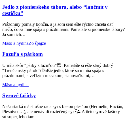
z
pionierskeho
Jedlo z pionierskeho tábora, alebo “lančmít v
tábora,
cestíčku”
alebo
“lančmít
Prázdniny pomaly končia, a ja som sem ešte rýchlo chcela dať
v
niečo, čo sa mne spája s prázdninami. Pamätáte si pionierske tábory?
cestíčku”
Ja som ich…
Fazuľa
Mäso a hydina
Zo špajze
s
párkom
Fazuľa s párkom
U mňa skôr “párky s fazuľou”😇. Pamätáte si ešte starý dobrý
“Trenčiansky párok”?Ďalšie jedlo, ktoré sa u mňa spája s
prázdninami, s veľkým ruksakom, stanovačkami,…
Syrové
Mäso a hydina
fašírky
Syrové fašírky
Naša starká má strašne rada syr s bielou plesňou (Hermelín, Encián,
Plesnivec…), ale nenávidí roztečený syr 🥰. A tieto syrové fašírky
sú super, lebo tam…