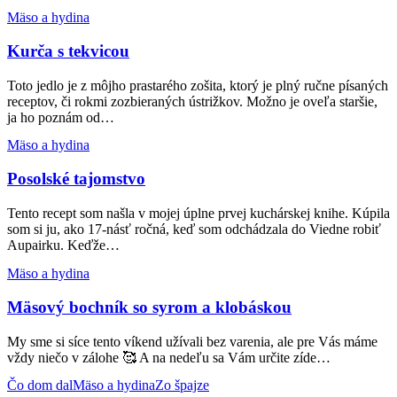
Kurča
Mäso a hydina
s
tekvicou
Kurča s tekvicou
Toto jedlo je z môjho prastarého zošita, ktorý je plný ručne písaných
receptov, či rokmi zozbieraných ústrižkov. Možno je oveľa staršie,
ja ho poznám od…
Posolské
Mäso a hydina
tajomstvo
Posolské tajomstvo
Tento recept som našla v mojej úplne prvej kuchárskej knihe. Kúpila
som si ju, ako 17-násť ročná, keď som odchádzala do Viedne robiť
Aupairku. Keďže…
Mäsový
Mäso a hydina
bochník
so
Mäsový bochník so syrom a klobáskou
syrom
a
My sme si síce tento víkend užívali bez varenia, ale pre Vás máme
klobáskou
vždy niečo v zálohe 🥰 A na nedeľu sa Vám určite zíde…
Jedlo
Čo dom dal
Mäso a hydina
Zo špajze