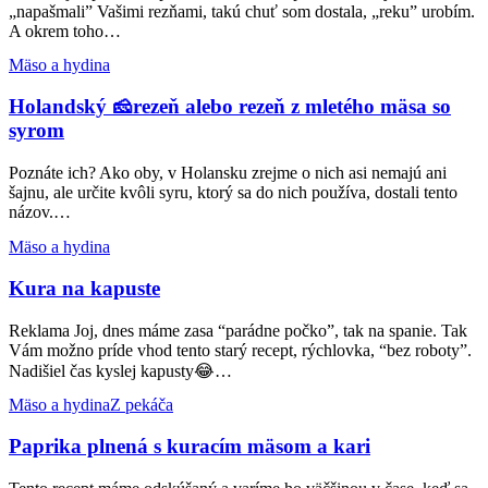
„napašmali” Vašimi rezňami, takú chuť som dostala, „reku” urobím.
A okrem toho…
Holandský
Mäso a hydina
🧀
rezeň
Holandský 🧀rezeň alebo rezeň z mletého mäsa so
alebo
syrom
rezeň
z
Poznáte ich? Ako oby, v Holansku zrejme o nich asi nemajú ani
mletého
šajnu, ale určite kvôli syru, ktorý sa do nich používa, dostali tento
mäsa
názov.…
so
syrom
Kura
Mäso a hydina
na
kapuste
Kura na kapuste
Reklama Joj, dnes máme zasa “parádne počko”, tak na spanie. Tak
Vám možno príde vhod tento starý recept, rýchlovka, “bez roboty”.
Nadišiel čas kyslej kapusty😂…
Paprika
Mäso a hydina
Z pekáča
plnená
s
Paprika plnená s kuracím mäsom a kari
kuracím
mäsom